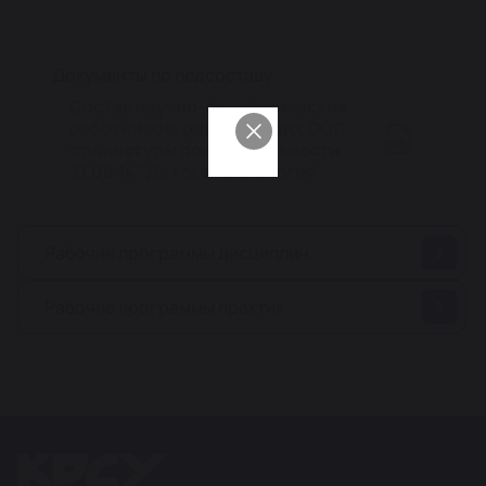
Документы по педсоставу
Состав научно-педагогических
работников, реализующих ООП
ординатуры по специальности
31.08.14 "Детская онкология"
Рабочие программы дисциплин
Рабочие программы практик