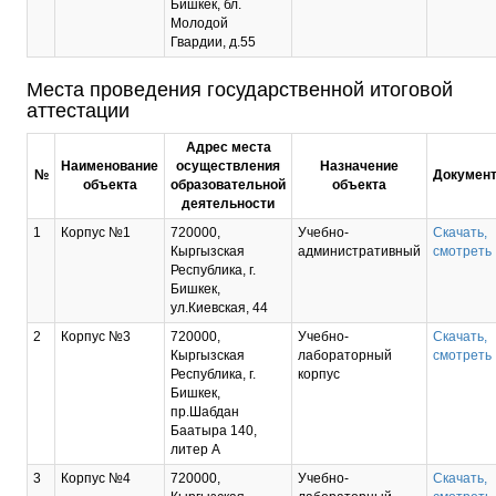
Бишкек, бл.
Молодой
Гвардии, д.55
Места проведения государственной итоговой
аттестации
Адрес места
Наименование
осуществления
Назначение
№
Докумен
объекта
образовательной
объекта
деятельности
1
Корпус №1
720000,
Учебно-
Скачать,
Кыргызская
административный
смотреть
Республика, г.
Бишкек,
ул.Киевская, 44
2
Корпус №3
720000,
Учебно-
Скачать,
Кыргызская
лабораторный
смотреть
Республика, г.
корпус
Бишкек,
пр.Шабдан
Баатыра 140,
литер А
3
Корпус №4
720000,
Учебно-
Скачать,