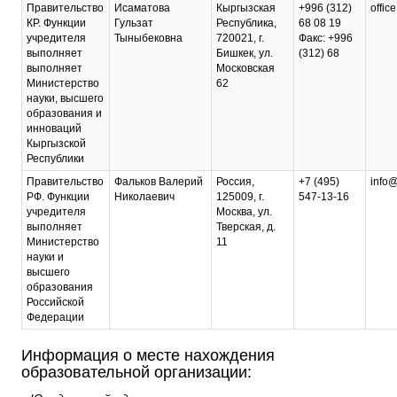
Правительство
Исаматова
Кыргызская
+996 (312)
offic
КР. Функции
Гульзат
Республика,
68 08 19
учредителя
Тыныбековна
720021, г.
Факс: +996
выполняет
Бишкек, ул.
(312) 68
выполняет
Московская
Министерство
62
науки, высшего
образования и
инноваций
Кыргызской
Республики
Правительство
Фальков Валерий
Россия,
+7 (495)
info@
РФ. Функции
Николаевич
125009, г.
547-13-16
учредителя
Москва, ул.
выполняет
Тверская, д.
Министерство
11
науки и
высшего
образования
Российской
Федерации
Информация о месте нахождения
образовательной организации: