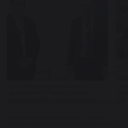
Ректор КРСУ Сергей Волков и
От 
директор НЦКТ Талант Эралиев
рек
посетили учебно-воспитательный
пар
комплекс «Жаштык»
Используя наш сайт и нажимая кнопку «Принимаю»,
7 августа 2026
7 ав
вы даёте согласие на использование файлов
cookie