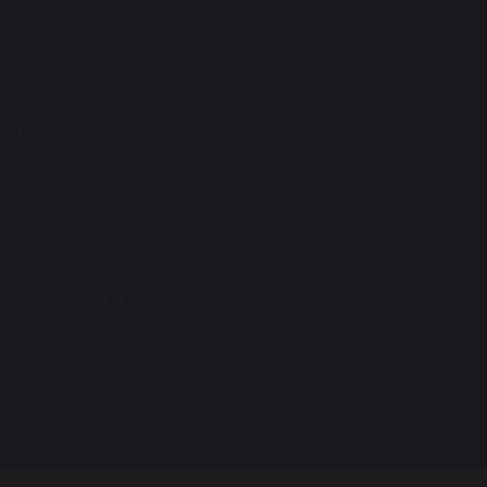
Аспирантура
Докторантура PhD/по профилю
Ординатура
Колледж
Школа
Обучающимся
Поступление 2026
Студенту
Магистранту
Аспиранту
Ординатору
Докторанту (PhD)
Факультеты
Естественно-технический факультет
Экономический факультет
Юридический факультет
Гуманитарный факультет
Факультет международных отношений
Медицинский факультет
Факультет архитектуры, дизайна и строительства