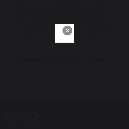
заключение о возможности научных публикаций;
рассмотрение плана и выпуска научных и научно-
методических изданий, заявок на издание в других
издательствах, рекомендации к публикации научных и
научно-методических изданий НПР и сотрудников КРСУ.
Состав Научно-технического совета
Состав НТС 2025-2026
План работы Научно-технического совета
КРСУ
План работы НТС 2025-2026