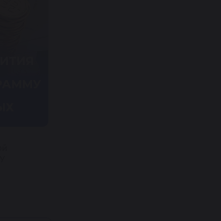
Бизнес-прорыв: буткемп для начи
ой
предпринимателей от экспертов и
У
16 апреля 2025
Студентам