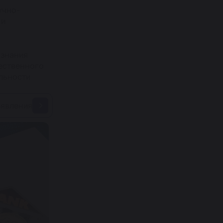
учно-
 и
ознания
чественного
ельности
ъявления