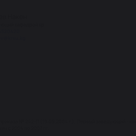
ев Накен
ующий кафедрой кр
4520420
ev@krsu.kg
приказа № 242-П (19.09.2004 г.). Первый заведующий - к
ч с 2004 по 2007 гг.