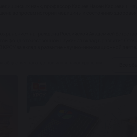
 медицинских наук, профессор Касиев Накен Касиевич. На
щена вопросам истории медицины и состоянию здоровья
воохранение» награждена Российской Академией Естеств
й фонд отечественной науки» за вклад в развитие Оте
й КРСУ за вклад в развитие научно-инновационной деят
а общественного здоровья и здравоохранения
Все об