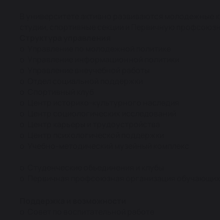
В университете активно развиваются молодежные кл
студии, спортивные секции и Первичную профсоюз
Структура управления
o Управление по молодежной политике
o Управление информационной политики
o Управление внеучебной работы
o Отдел социальной поддержки
o Спортивный клуб
o Центр историко-культурного наследия
o Центр социологических исследований
o Центр карьеры и трудоустройства
o Центр психологической поддержки
o Учебно-методический музейный комплекс
o Студенческие объединения и клубы
o Первичная профсоюзная организация обучающи
Поддержка и возможности
o Совет по воспитательной работе