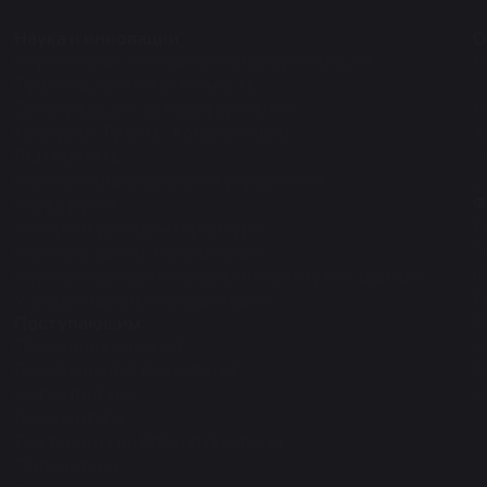
Наука и инновации
О
Нормативно-методическая документация
П
Публикационная активность
С
Диссертации и авторефераты РФ
М
Конкурсы, Гранты, Конференции
А
R&D проекты
О
Научно-инновационное управление
Д
Ф
Наука рулит
Е
Аспирантура и докторантура
Э
Научные школы, направления
Ю
Научно-исследовательские институты и центры
Г
Учебно-научные лаборатории
Ф
Поступающим
Приемная кампания
М
Бакалавриат/Специалитет
Ф
Магистратура
М
Аспирантура
Докторантура PhD/по профилю
Ординатура