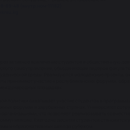
98-89-48 (внутр.ном:11182)
@krsu.kg
рез активное вовлечение студентов в общественную дея
еского самоуправления, объединяющая лидеров факульте
студенческой среды. Реализуются молодежные проекты, 
енты принимают участие в республиканских форумах, обр
 международных площадках.
й политики охватывает участие студентов в программа
жных форумах в зарубежных странах. Университет сотру
организациями, что позволяет реализовывать совместн
коммуникацию. Ежегодно десятки студентов становятся 
мм и образовательных школ за рубежом.