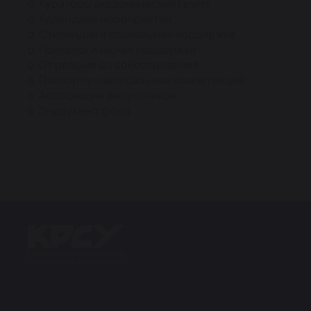
o Кураторы академический групп
o Календарь мероприятий
o Стипендии и социальная поддержка
o Психологическая поддержка
o От резюме до собеседования
o Паспорт универсальных компетенций
o Ассоциация выпускников
o Эндаумент фонд