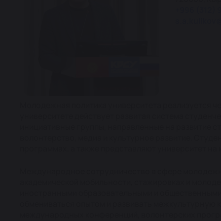
+996 (312) 
s.a.kulikov
Молодежная политика университета реализуется че
университете действует развитая система студенч
инициативные группы, направленные на развитие 
волонтерство, медиа и культурное развитие. Студ
программах, а также представляют университет на
Международное сотрудничество в сфере молодежно
академической мобильности, стажировках и молоде
иностранными образовательными и общественными 
обмениваться опытом и развивать межкультурную 
международных конференций, волонтерских програ