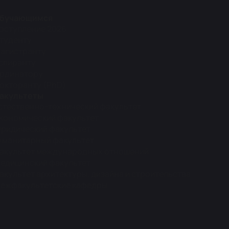
бучающимся
оступление 2026
туденту
агистранту
спиранту
рдинатору
окторанту (PhD)
акультеты
стественно-технический факультет
кономический факультет
ридический факультет
уманитарный факультет
акультет международных отношений
едицинский факультет
акультет архитектуры, дизайна и строительства
ежфакультетские кафедры