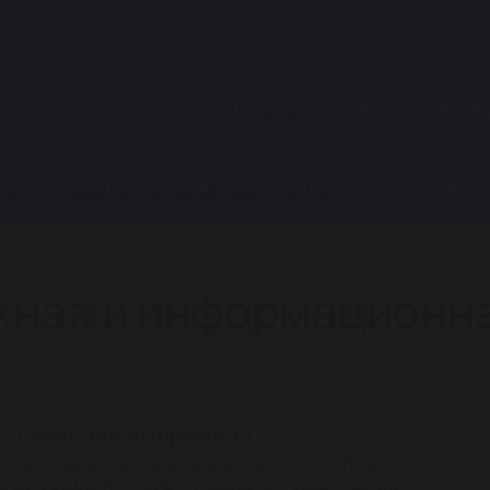
Поступление 2026
Студенту
М
ции
Международная деятельность
Поступающи
жная и информационн
 Станислав Андреевич
по молодежной и информационной политике
гызская Республика, г. Бишкек, ул. Киевская, 44