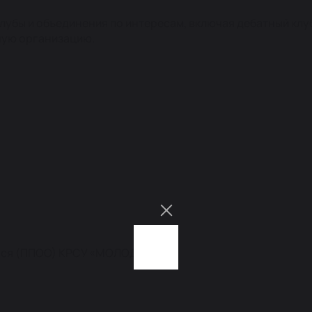
убы и объединения по интересам, включая дебатный клу
ную организацию.
хся (ППОО) КРСУ «МОЛОДЫЕ»