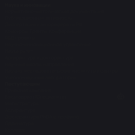
Наука и инновации
Нормативно-методическая документация
Публикационная активность
Диссертации и авторефераты РФ
Конкурсы, Гранты, Конференции
R&D проекты
Научно-инновационное управление
Наука рулит
Аспирантура и докторантура
Научные школы, направления
Научно-исследовательские институты и центры
Учебно-научные лаборатории
Поступающим
Приемная кампания
Бакалавриат/Специалитет
Магистратура
Аспирантура
Докторантура PhD/по профилю
Ординатура
Колледж