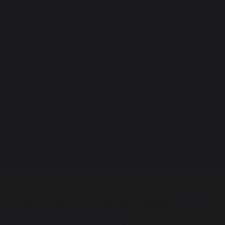
Школа
Обучающимся
Поступление 2026
Студенту
Магистранту
Аспиранту
Ординатору
Докторанту (PhD)
Факультеты
Естественно-технический факультет
Экономический факультет
Юридический факультет
Гуманитарный факультет
Факультет международных отношений
Медицинский факультет
Факультет архитектуры, дизайна и строительства
Межфакультетские кафедры
Используя наш сайт и нажимая кнопку «Принимаю»,
вы даёте согласие на использование файлов
cookie
0+
и использование Яндекс.Метрики.