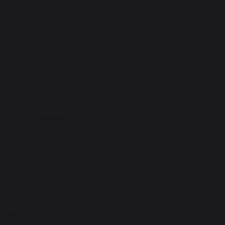
Публикационная активность
Диссертации и авторефераты РФ
Конкурсы, Гранты, Конференции
R&D проекты
Научно-инновационное управление
Наука рулит
Аспирантура и докторантура
Научные школы, направления
Научно-исследовательские институты и центры
Учебно-научные лаборатории
Поступающим
Приемная кампания
Бакалавриат/Специалитет
Магистратура
Аспирантура
Докторантура PhD/по профилю
Ординатура
Колледж
Школа
Обучающимся
Поступление 2026