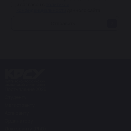
Для поступающих на
контрактную форму
и согласен с
политикой
обучения
подтверждением согласия на
конфиденциальности
данного сайта
зачисление является
оплата 50%
стоимости обучения
. Оплата должна
Отправить
быть произведена
в течение трёх
рабочих дней
с момента объявления
результатов конкурсного отбора.
Поступление 2026
Студенту
Магистранту
Аспиранту
Ординатору
Докторанту (PhD)