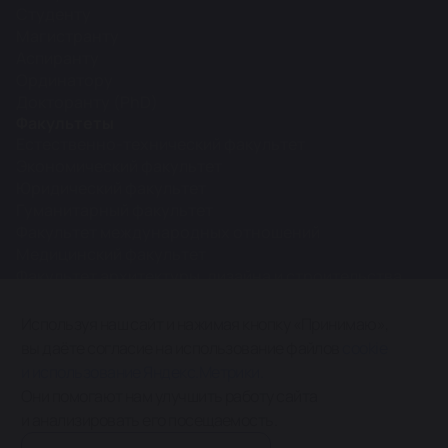
Студенту
Магистранту
Аспиранту
Ординатору
Докторанту (PhD)
Факультеты
Естественно-технический факультет
Экономический факультет
Юридический факультет
Гуманитарный факультет
Факультет международных отношений
Медицинский факультет
Факультет архитектуры, дизайна и строительства
Межфакультетские кафедры
Используя наш сайт и нажимая кнопку «Принимаю»,
вы даёте согласие на использование файлов
cookie
0+
и использование Яндекс.Метрики.
Карта сайта
Они помогают нам улучшить работу сайта
и анализировать его посещаемость.
МОО ВО “Кыргызско-Российский Славянский