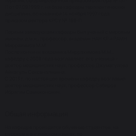
терапии, сформированной приказом ректора №137-
П от 07.09.1999 г. на базе кафедры терапевтических
дисциплин, основанной 14 ноября 1997 года
приказом ректора КРСУ № 168-П.
Первым заведующим кафедры был ученый с мировым
именем, д.м.н., профессор, академик НАН КР и РАМН
Миррахимов М.М.
После кончины академика Миррахимова М.М.,
кафедру с 2008 года возглавляет его ученица –
доктор медицинских наук, профессор Джумагулова
Айнагуль Сексеналиевна.
С 2013 г. по настоящее времени кафедру возглавил
доктор медицинских наук, профессор Сабиров
Ибрагим Самижонович.
Общая информация
На кафедре проводится обучение студентов, на
русском и английском языках, по