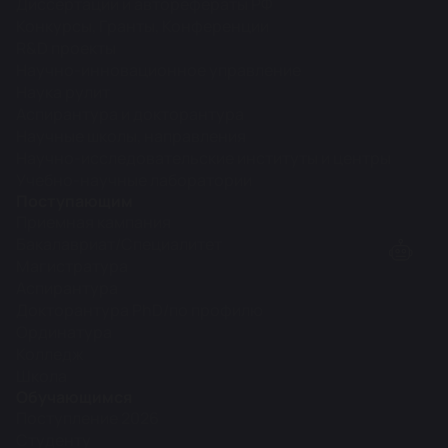
Диссертации и авторефераты РФ
Конкурсы, Гранты, Конференции
R&D проекты
Научно-инновационное управление
Наука рулит
Аспирантура и докторантура
Научные школы, направления
Научно-исследовательские институты и центры
Учебно-научные лаборатории
Поступающим
Приемная кампания
Бакалавриат/Специалитет
Магистратура
Аспирантура
Докторантура PhD/по профилю
Ординатура
Колледж
Школа
Обучающимся
Поступление 2026
Студенту