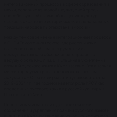
интеграционных процессов в сфере образования и
науки, создание языковой и культурной среды,
способствующей взаимообогащению культур,
языков, сохранению исторических и национальных
традиций народов Кыргызстана и России».
Между тем современные интеграционные процессы
в СНГ и Таможенном союзе, где русский язык
выступает важнейшим инструментом их
коммуникативного обеспечения, определяют
ведущую роль КРСУ им. Б.Н.Ельцина в укреплении
позиций русского языка в Кыргызстане. Эта высокая
миссия предусмотрена в основополагающем
документе – Стратегии развития университета на
2019–2024 гг., где подчеркивается роль КРСУ как
проводника русского языка и русской культуры в
Центральной Азии.
Переломным моментом в достижении цели
сохранения и укрепления позиций русского языка и
культуры в Кыргызстане явилось решение Ученого