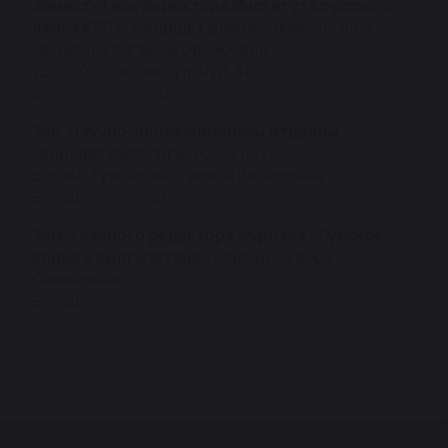
Заместитель директора Института русского
языка КРСУ
, кандидат филологических наук
Эрнисова Айгерим Эрнисовна
720000, г. Бишкек, ул. Чуй, 44
a.e.ernisova@krsu.kg
Зав. Научно-инновационным отделом
,
кандидат филологических наук,
доцент Гумбатова Рафига Рашидовна
E-mail:
r.r.gumbatova@krsu.kg
Зам. главного редактора журнала «Русское
слово в Кыргызстане»
Мальнева Вера
Семеновна
E-mail:
v.s.malneva@krsu.kg