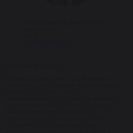
Тагаев Мамед Джакыпович
Директор (АУП)
18002
m.d.tagaev@krsu.kg
Общая информация
В стратегии развития Кыргызско-Российского
Славянского университета им. первого Президент
РФ Б.Н. Ельцина (далее – КРСУ),
зарекомендовавшего себя в качестве флагмана
русского языка в Кыргызстане, русский язык
занимает особое место. Главная миссия
университета, согласно ряду документов,
- «развитие русского языка и культуры,
продвижение русскоязычного образования и