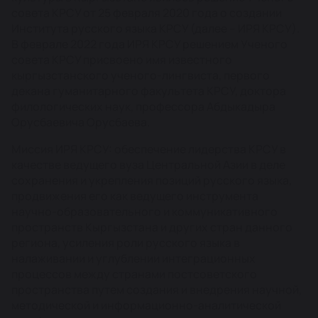
совета КРСУ от 25 февраля 2020 года о создании
Института русского языка КРСУ (далее – ИРЯ КРСУ).
В феврале 2022 года ИРЯ КРСУ решением Ученого
совета КРСУ присвоено имя известного
кыргызстанского ученого-лингвиста, первого
декана гуманитарного факультета КРСУ, доктора
филологических наук, профессора Абдыкадыра
Орусбаевича Орусбаева.
Миссия ИРЯ КРСУ: обеспечение лидерства КРСУ в
качестве ведущего вуза Центральной Азии в деле
сохранения и укрепления позиций русского языка,
продвижения его как ведущего инструмента
научно-образовательного и коммуникативного
пространств Кыргызстана и других стран данного
региона, усиления роли русского языка в
налаживании и углублении интеграционных
процессов между странами постсоветского
пространства путем создания и внедрения научной,
методической и информационно-аналитической