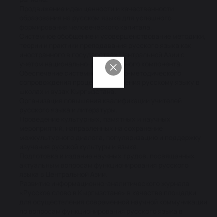
Продвижение идеи ценности и качественности
образования на русском языке для успешного
формирования человеческого капитала.
Системное обобщение и усовершенствование методики,
теории и практики преподавания русского языка как
иностранного в государствах Центральной Азии с
учетом национально-регионального компонента.
Обеспечение системного научно-методического
сопровождения процессов обучения русскому языку в
школах и вузах Кыргызстана.
Организация повышения квалификации учителей
русского языка и литературы.
Проведение культурных, памятных и научных
мероприятий, направленных на сохранение
межкультурного диалога, популяризацию и поддержку
изучения русской культуры и языка.
Подготовка и издание научных трудов, посвященных
актуальным вопросам функционирования русского
языка в Центральной Азии.
Развитие информационно-аналитического журнала
«Русское слово в Кыргызстане» в качестве площадки
для осуществления современной научной коммуникации
по вопросам функционирования русского языка в