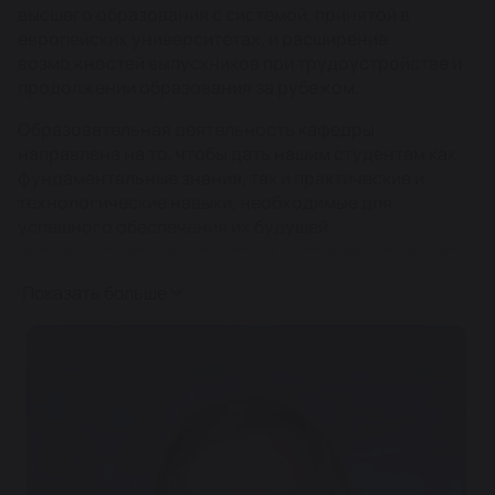
высшего образования с системой, принятой в
европейских университетах, и расширение
возможностей выпускников при трудоустройстве и
продолжении образования за рубежом.
Образовательная деятельность кафедры
направлена на то, чтобы дать нашим студентам как
фундаментальные знания, так и практические и
технологические навыки, необходимые для
успешного обеспечения их будущей
профессиональной карьеры. Мы стараемся сделать
всё возможное, чтобы подготовить их к активной и
Показать больше
творческой работе в сфере информационных
технологий, одной из самых динамичных и
увлекательных профессий нашего времени.
Первая ступень: бакалавриат
На основании Государственного образовательного
стандарта с 2011 года кафедра ИВТ открыла прием в