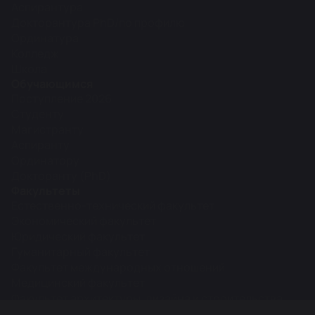
Аспирантура
Докторантура PhD/по профилю
Ординатура
Колледж
Школа
Обучающимся
Поступление 2026
Студенту
Магистранту
Аспиранту
Ординатору
Докторанту (PhD)
Факультеты
Естественно-технический факультет
Экономический факультет
Юридический факультет
Гуманитарный факультет
Факультет международных отношений
Медицинский факультет
Факультет архитектуры, дизайна и строительства
Межфакультетские кафедры