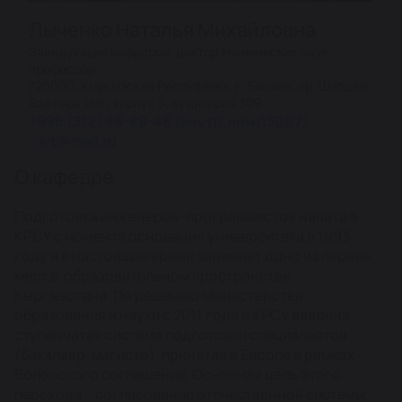
Лыченко Наталья Михайловна
Заведующая кафедрой, доктор технических наук,
профессор
720000, Кыргызская Республика, г. Бишкек, пр. Шабдан
Баатыра 140 , корпус 3, аудитория 309
+996 (312) 98-89-48 (внутр.ном:13007)
_ivt@mail.ru
О кафедре
Подготовка инженеров-программистов начата в
КРСУ с момента основания университета в 1993
году и в настоящее время занимает одно из первых
мест в образовательном пространстве
Кыргызстана. По решению Министерства
образования и науки с 2011 года в КРСУ введена
ступенчатая система подготовки специалистов
(бакалавр-магистр), принятая в Европе в рамках
Болонского соглашения. Основная цель этого
перехода – согласование отечественной системы