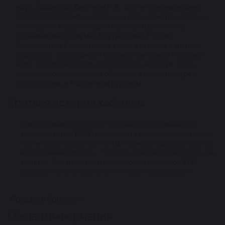
наук, профессор Десятков Г. А., за эти годы выпущено
технологий в различных сферах.
более 1000 квалифицированных специалистов, которые
пользуются возрастающим спросом и работают в
организациях и фирмах Кыргызстана, России,
Продолжение образования
Белоруссии и Казахстана, а также в странах дальнего
зарубежья, в успешных и крупных компаниях по всему
Студенты, успешно закончившие бакалавриат, могут
миру: Google, Microsoft, CISCO, Oracle и других. Часть
продолжить образование в магистратуре по
выпускников продолжает обучение в магистратуре в
направлению «Программная инженерия», в рамках
Кыргызстане, в России и за рубежом.
которого на кафедре реализуются две программы:
Краткая история кафедры
«Разработка программно-информационных систем»
и «Управление программными проектами». Срок
обучения – 2 года. По окончании магистратуры
При создании Кыргызско-Российского Славянского
студент получает степень магистра,
университета в 1993 году открыта кафедра естественно-
технических дисциплин (ЕТД). Одно из образовательных
подтвержденную соответствующими дипломами.
направлений кафедры - “Информатика и вычислительная
техника”. Организатор и заведующий кафедрой ЕТД,
Третья образовательная ступень – аспирантура.
руководитель направления и первый заведующий
кафедрой ИВТ – профессор Г.А.Десятков.
Студенты со степенью магистра имеют
В течение 1993-95 гг. организованы учебные
Показать больше
лаборатории информационных технологий,
возможность дальнейшего повышения уровня
компьютерного моделирования, телекоммуникационных
образования в аспирантуре. На кафедре ИВТ
Общая информация
систем, схемотехники, архитектуры компьютеров и
работает аспирантура по научной специальности