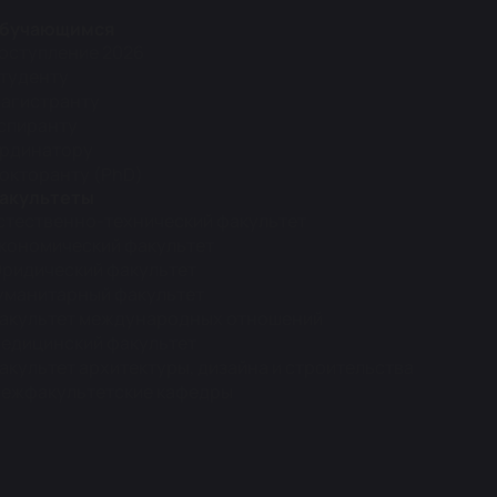
бучающимся
оступление 2026
туденту
агистранту
спиранту
рдинатору
окторанту (PhD)
акультеты
стественно-технический факультет
кономический факультет
ридический факультет
уманитарный факультет
акультет международных отношений
едицинский факультет
акультет архитектуры, дизайна и строительства
ежфакультетские кафедры