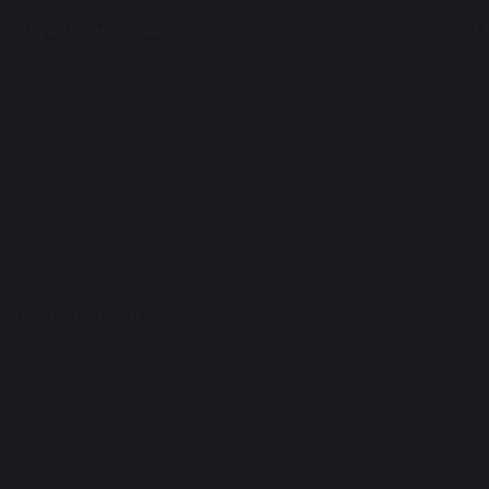
Наука и инновации
О
Нормативно-методическая документация
П
Публикационная активность
С
Диссертации и авторефераты РФ
М
Конкурсы, Гранты, Конференции
А
R&D проекты
О
Научно-инновационное управление
Д
Ф
Наука рулит
Е
Аспирантура и докторантура
Э
Научные школы, направления
Ю
Научно-исследовательские институты и центры
Г
Учебно-научные лаборатории
Ф
Поступающим
Приемная кампания
М
Бакалавриат/Специалитет
Ф
Магистратура
М
Аспирантура
Докторантура PhD/по профилю
Ординатура
Колледж