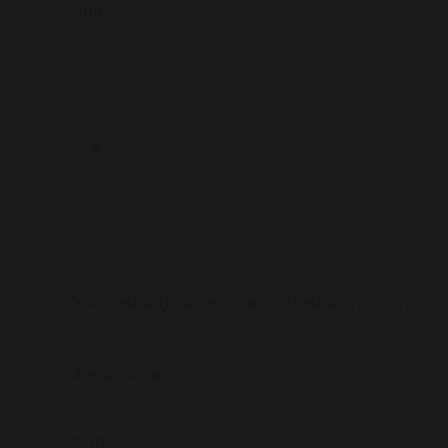
Аннотация
РПД
ФОС
Кафедра мировой экономики
УП-2025
Учебная (ознакомительная) практика
Аннотация
РПД