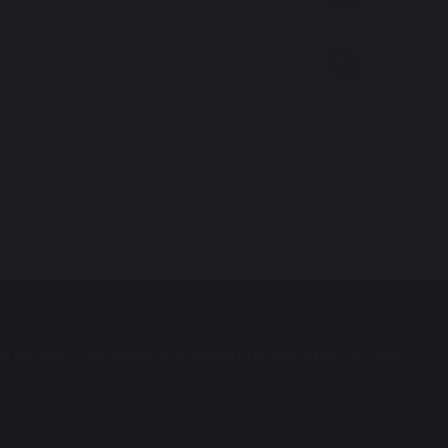
агистранту
Аспиранту
Ординатору
Докторанту (PhD)