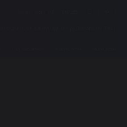
Личный кабинет
МФЦ
агистранту
Аспиранту
Ординатору
Докторанту (PhD)
м
Обучающимся
Факультеты
Молодежь