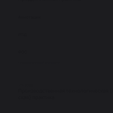
Аннотация
РПД
ФОС
Кафедра мировой экономики
УП-2025
Производственная технологическая (
ская) практика