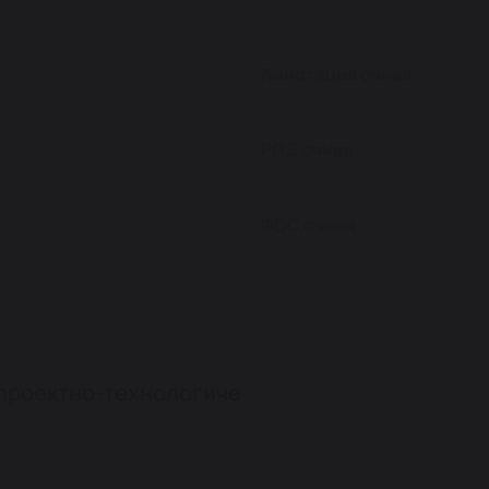
Аннотация очная
РПД очная
ФОС очная
проектно-технологиче