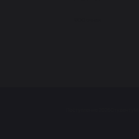
ФОС очная
Поступление 2026
Студенту
М