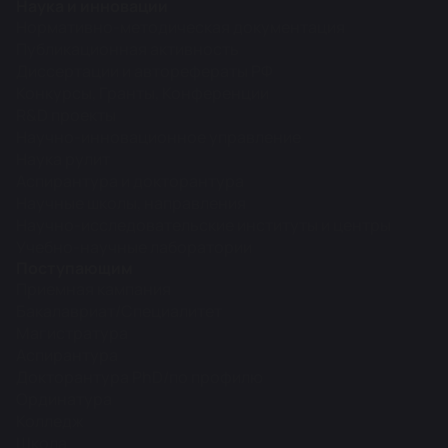
Наука и инновации
Нормативно-методическая документация
Публикационная активность
Диссертации и авторефераты РФ
Конкурсы, Гранты, Конференции
R&D проекты
Научно-инновационное управление
Наука рулит
Аспирантура и докторантура
Научные школы, направления
Научно-исследовательские институты и центры
Учебно-научные лаборатории
Поступающим
Приемная кампания
Бакалавриат/Специалитет
Магистратура
Аспирантура
Докторантура PhD/по профилю
Ординатура
Колледж
Школа