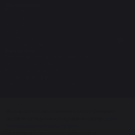
Обучающимся
Поступление 2026
Студенту
Магистранту
Аспиранту
Ординатору
Докторанту (PhD)
Факультеты
Естественно-технический факультет
Экономический факультет
Юридический факультет
Гуманитарный факультет
Факультет международных отношений
Медицинский факультет
Факультет архитектуры, дизайна и строительства
Межфакультетские кафедры
Используя наш сайт и нажимая кнопку «Принимаю»,
вы даёте согласие на использование файлов
cookie
0+
и использование Яндекс.Метрики.
Карта сайта
Они помогают нам улучшить работу сайта