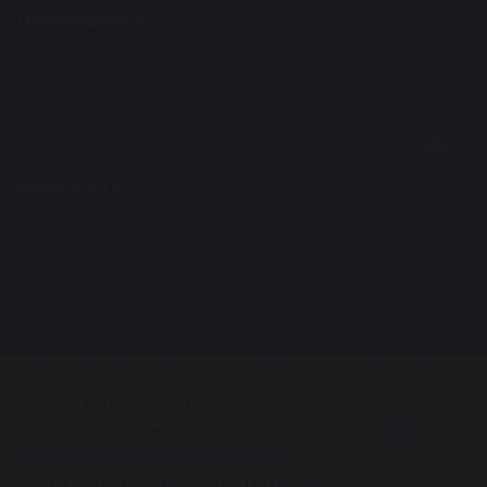
Обучающимся
Поступление 2026
Студенту
Магистранту
Аспиранту
Ординатору
Докторанту (PhD)
Факультеты
Естественно-технический факультет
Экономический факультет
Юридический факультет
Гуманитарный факультет
Факультет международных отношений
Медицинский факультет
Факультет архитектуры, дизайна и строительства
Межфакультетские кафедры
Используя наш сайт и нажимая кнопку «Принимаю»,
вы даёте согласие на использование файлов
cookie
0+
и использование Яндекс.Метрики.
Карта сайта
Они помогают нам улучшить работу сайта