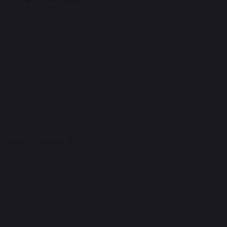
Наука и инновации
Нормативно-методическая документация
Публикационная активность
Диссертации и авторефераты РФ
Конкурсы, Гранты, Конференции
R&D проекты
Научно-инновационное управление
Наука рулит
Аспирантура и докторантура
Научные школы, направления
Научно-исследовательские институты и центры
Учебно-научные лаборатории
Поступающим
Приемная кампания
Бакалавриат/Специалитет
Магистратура
Аспирантура
Докторантура PhD/по профилю
Ординатура
Колледж
Школа