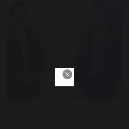
Ректор КРСУ Сергей Волков и директор
НЦКТ Талант Эралиев посетили учебно-
воспитательный комплекс «Жаштык»