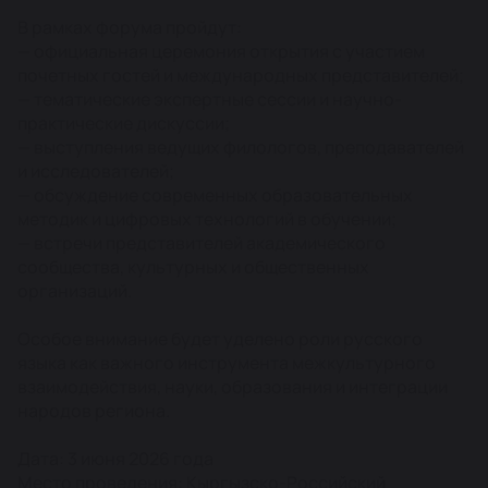
В рамках форума пройдут:
— официальная церемония открытия с участием
почетных гостей и международных представителей;
— тематические экспертные сессии и научно-
практические дискуссии;
— выступления ведущих филологов, преподавателей
и исследователей;
— обсуждение современных образовательных
методик и цифровых технологий в обучении;
— встречи представителей академического
сообщества, культурных и общественных
организаций.
Особое внимание будет уделено роли русского
языка как важного инструмента межкультурного
взаимодействия, науки, образования и интеграции
народов региона.
Дата: 3 июня 2026 года
Место проведения: Кыргызско-Российский