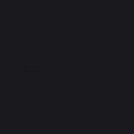
Публикационная активность
Диссертации и авторефераты РФ
Конкурсы, Гранты, Конференции
R&D проекты
Научно-инновационное управление
Наука рулит
Аспирантура и докторантура
Научные школы, направления
Научно-исследовательские институты и центры
Учебно-научные лаборатории
Поступающим
Приемная кампания
Бакалавриат/Специалитет
Магистратура
Аспирантура
Докторантура PhD/по профилю
Ординатура
Колледж
Школа
Обучающимся
Поступление 2026