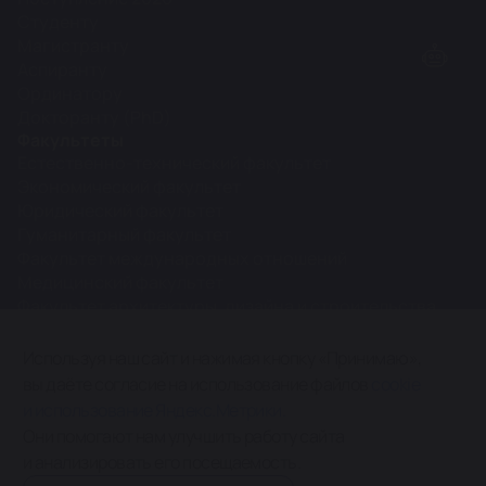
Студенту
Магистранту
Аспиранту
Ординатору
Докторанту (PhD)
Факультеты
Естественно-технический факультет
Экономический факультет
Юридический факультет
Гуманитарный факультет
Факультет международных отношений
Медицинский факультет
Факультет архитектуры, дизайна и строительства
Межфакультетские кафедры
Используя наш сайт и нажимая кнопку «Принимаю»,
вы даёте согласие на использование файлов
cookie
0+
и использование Яндекс.Метрики.
Карта сайта
Они помогают нам улучшить работу сайта
и анализировать его посещаемость.