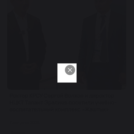
Ректор КРСУ Сергей Волков и директор
НЦКТ Талант Эралиев посетили учебно-
воспитательный комплекс «Жаштык»
7 августа 2026
Ректор