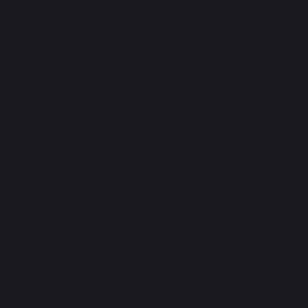
Конкурсы, Гранты, Конференции
R&D проекты
Научно-инновационное управление
Наука рулит
Аспирантура и докторантура
Научные школы, направления
Научно-исследовательские институты и центры
Учебно-научные лаборатории
Поступающим
Приемная кампания
Бакалавриат/Специалитет
Магистратура
Аспирантура
Докторантура PhD/по профилю
Ординатура
Колледж
Школа
Обучающимся
Поступление 2026
Студенту
Магистранту