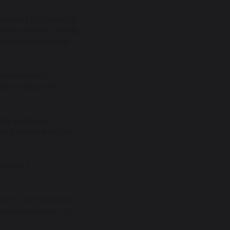
Ельцина состоялось
ания «Кыргыз темир
арын мамлекеттик
и кадрового
ласти ведения
к оформлению
ной деятельности.
енных и
ового потенциала
венном языке, что
.