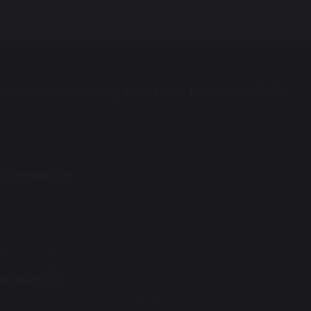
агистранту
Аспиранту
Ординатору
Докторанту (PhD)
бучающимся
оступление 2026
туденту
агистранту
спиранту
рдинатору
окторанту (PhD)
акультеты
стественно-технический факультет
кономический факультет