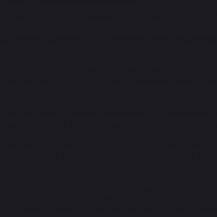
имени первого Президента Российской Федерации Б. Н. 
ам Государственного предприятия «Национальная комп
тельной программе повышения квалификации «Иш кагазд
ждународным институтом дополнительного образования 
ание профессиональных компетенций специалистов в об
ре документооборота, изучили современные требования 
вень владения государственным языком в профессиональ
их навыков, необходимых для эффективной организации
овременных стандартов документооборота в государств
циалистов является важной составляющей развития кадр
ствование навыков работы с документацией на государст
 процессов и укреплению профессиональных стандартов