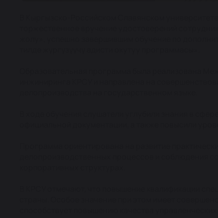
В Кыргызско-Российском Славянском университете 
торжественное вручение удостоверений сотрудник
жолу», успешно завершившим обучение по дополни
тилде жүргүзүүчү адисти окутуу программасы».
Образовательная программа была реализована Ме
инжиниринга КРСУ и направлена на совершенствов
делопроизводства на государственном языке.
В ходе обучения слушатели углубили знания в сфе
официальной документации, а также повысили уро
Программа ориентирована на развитие практическ
делопроизводственных процессов и соблюдения с
корпоративных структурах.
В КРСУ отмечают, что повышение квалификации спе
страны. Особое значение при этом имеет совершен
способствует повышению качества управленческих