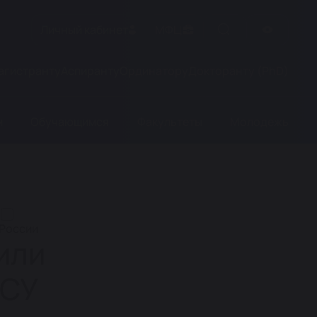
Личный кабинет
МФЦ
агистранту
Аспиранту
Ординатору
Докторанту (PhD)
м
Обучающимся
Факультеты
Молодежь
 России
или
РСУ