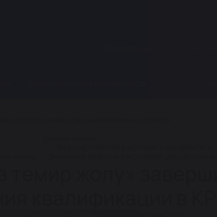
Поступление 2026
Студенту
М
ции
Международная деятельность
Поступающи
ЗАВЕРШИЛИ ПРОГРАММУ ПОВЫШЕНИЯ КВАЛИФИКАЦИИ В КРСУ
а
Значимые события
Важные события в истории университета
кая жизнь
Значимые события в истории Кыргызстана и
з темир жолу» заверш
ия квалификации в К
19 мая 2026