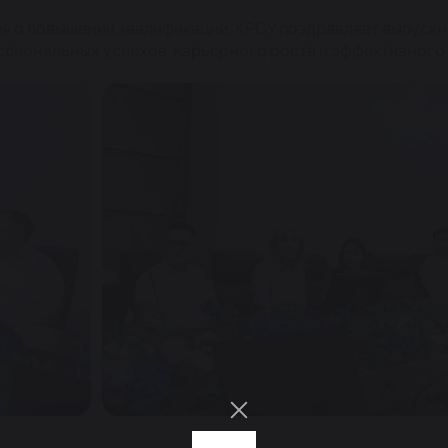
я о повышении квалификации. КРСУ поздравляет выпускн
ссиональных успехов, карьерного роста и эффективного