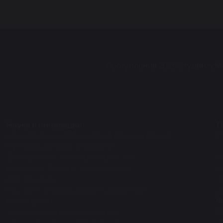
Поступление 2026
Студенту
М
Наука и инновации
О
Нормативно-методическая документация
П
Публикационная активность
С
Диссертации и авторефераты РФ
М
Конкурсы, Гранты, Конференции
А
R&D проекты
О
Научно-инновационное управление
Д
Ф
Наука рулит
Е
Аспирантура и докторантура
Э