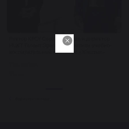
Ректор КРСУ Сергей Волков и директор
НЦКТ Талант Эралиев посетили учебно-
воспитательный комплекс «Жаштык»
7 августа 2026
Ректор
Вернуться назад