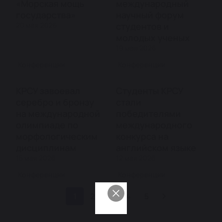
«Морская мощь
международный
государства»
научный форум
20 мая 2026
студентов и
молодых ученых
19 мая 2026
Конференции
Конференции
КРСУ завоевал
Студенты КРСУ
серебро и бронзу
стали
на международной
победителями
олимпиаде по
международного
морфологическим
конкурса на
дисциплинам
английском языке
15 мая 2026
12 мая 2026
Конференции
Конференции
1
2
3
4
5