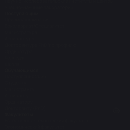
Научно-исследовательские институты и центры
Учебно-научные лаборатории
Поступающим
Приемная кампания
Бакалавриат/Специалитет
Магистратура
Аспирантура
Докторантура PhD/по профилю
Ординатура
Колледж
Школа
Обучающимся
Поступление 2026
Студенту
Магистранту
Аспиранту
Ординатору
Докторанту (PhD)
Факультеты
Естественно-технический факультет
Экономический факультет