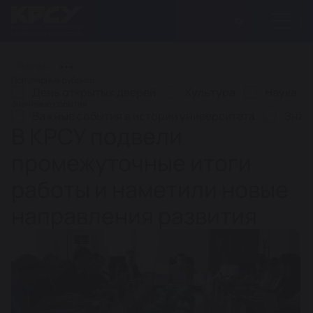
ГЛАВНАЯ
Популярные рубрики
День открытых дверей
Культура
Наука
Значимые события
Важные события в истории университета
Знач
В КРСУ подвели
промежуточные итоги
работы и наметили новые
направления развития