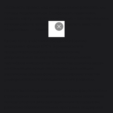
«Если есть проект, над которым важно работать, мы
готовы подключаться. Оцифровать памятники,
создать карту, собрать их историю — это серьёзная и
нужная работа, которую можно делать вместе со
студентами», — отметил ректор.
Кроме того, участники обсудили развитие
эндаумент-фонда КРСУ. В университете
продолжается работа по привлечению
добровольных пожертвований выпускников,
партнёров и меценатов. В качестве одной из задач
на ближайшее время обозначено дальнейшее
увеличение объёма фонда и расширение участия
университетского сообщества в его развитии.
По итогам совещания руководителям факультетов и
структурных подразделений были даны поручения
по подготовке к аккредитационным процедурам,
развитию образовательных программ, поддержке
студентов и выпускников, совершенствованию