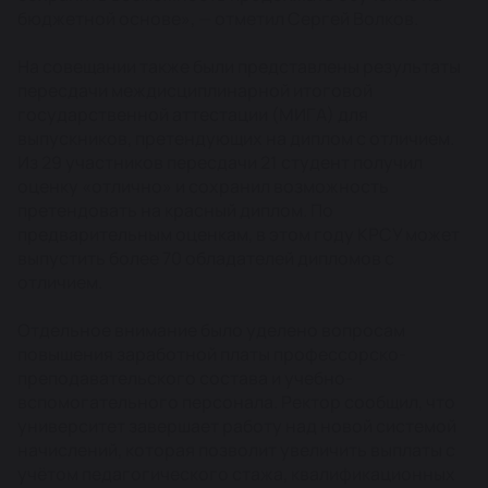
бюджетной основе», — отметил Сергей Волков.
На совещании также были представлены результаты
пересдачи междисциплинарной итоговой
государственной аттестации (МИГА) для
выпускников, претендующих на диплом с отличием.
Из 29 участников пересдачи 21 студент получил
оценку «отлично» и сохранил возможность
претендовать на красный диплом. По
предварительным оценкам, в этом году КРСУ может
выпустить более 70 обладателей дипломов с
отличием.
Отдельное внимание было уделено вопросам
повышения заработной платы профессорско-
преподавательского состава и учебно-
вспомогательного персонала. Ректор сообщил, что
университет завершает работу над новой системой
начислений, которая позволит увеличить выплаты с
учётом педагогического стажа, квалификационных