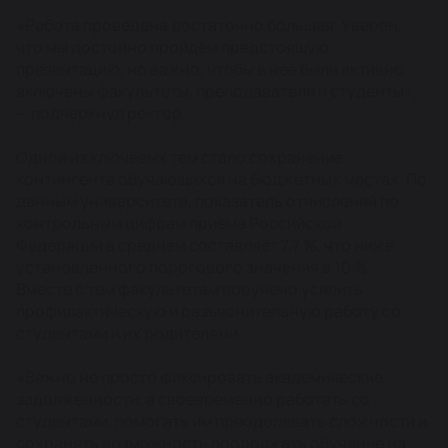
«Работа проведена достаточно большая. Уверен,
что мы достойно пройдём предстоящую
презентацию, но важно, чтобы в неё были активно
включены факультеты, преподаватели и студенты»,
— подчеркнул ректор.
Одной из ключевых тем стало сохранение
контингента обучающихся на бюджетных местах. По
данным университета, показатель отчислений по
контрольным цифрам приёма Российской
Федерации в среднем составляет 7,7 %, что ниже
установленного порогового значения в 10 %.
Вместе с тем факультетам поручено усилить
профилактическую и разъяснительную работу со
студентами и их родителями.
«Важно не просто фиксировать академические
задолженности, а своевременно работать со
студентами, помогать им преодолевать сложности и
сохранять возможность продолжать обучение на