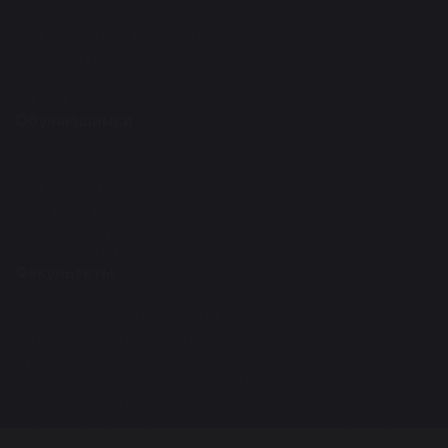
Аспирантура
Докторантура PhD/по профилю
Ординатура
Колледж
Школа
Обучающимся
Поступление 2026
Студенту
Магистранту
Аспиранту
Ординатору
Докторанту (PhD)
Факультеты
Естественно-технический факультет
Экономический факультет
Юридический факультет
Гуманитарный факультет
Факультет международных отношений
Медицинский факультет
Факультет архитектуры, дизайна и строительства
Межфакультетские кафедры