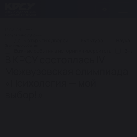
ГЛАВНАЯ
Популярные рубрики
День открытых дверей
Культура
Наука
Значимые события
Важные события в истории университета
Знач
В КРСУ состоялась IV
Межвузовская олимпиада
«Психология — мой
выбор!»