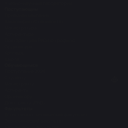
Учебно-научные лаборатории
Поступающим
Приемная кампания
Бакалавриат/Специалитет
Магистратура
Аспирантура
Докторантура PhD/по профилю
Ординатура
Колледж
Школа
Обучающимся
Поступление 2026
Студенту
Магистранту
Аспиранту
Ординатору
Докторанту (PhD)
Факультеты
Естественно-технический факультет
Экономический факультет
Юридический факультет