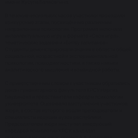
имени Жусупа Баласагына.
В течение нескольких часов участники проходили
конкурсные этапы, посвящённые различным
направлениям психологии. Программа включала
интеллектуальную игру в формате «Своя игра»,
тематические задания и «Битву капитанов».
Студенты демонстрировали знания в области общей,
социальной, возрастной и экспериментальной
психологии, психодиагностики, а также навыки
аналитического мышления и командной работы.
С приветственным словом к участникам обратились
декан гуманитарного факультета КРСУ Наргиз
Баудинова и представители кафедры психологии
университета. Оценивало выступления участников
жюри, в состав которого вошли преподаватели и
специалисты ведущих вузов республики.
Председателем жюри выступил заведующий
кафедрой психологии КРСУ, кандидат
психологических наук, доцент А.А. Адыкулов.