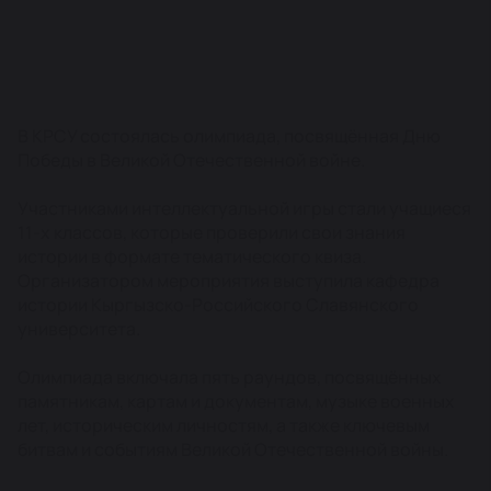
В КРСУ состоялась олимпиада, посвящённая Дню
Победы в Великой Отечественной войне.
Участниками интеллектуальной игры стали учащиеся
11-х классов, которые проверили свои знания
истории в формате тематического квиза.
Организатором мероприятия выступила кафедра
истории Кыргызско-Российского Славянского
университета.
Олимпиада включала пять раундов, посвящённых
памятникам, картам и документам, музыке военных
лет, историческим личностям, а также ключевым
битвам и событиям Великой Отечественной войны.