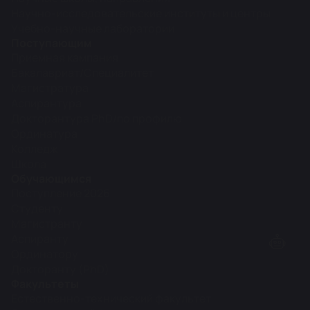
Научно-исследовательские институты и центры
Учебно-научные лаборатории
Поступающим
Приемная кампания
Бакалавриат/Специалитет
Магистратура
Аспирантура
Докторантура PhD/по профилю
Ординатура
Колледж
Школа
Обучающимся
Поступление 2026
Студенту
Магистранту
Аспиранту
Ординатору
Докторанту (PhD)
Факультеты
Естественно-технический факультет