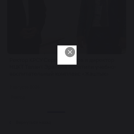
Ректор КРСУ Сергей Волков и директор
НЦКТ Талант Эралиев посетили учебно-
воспитательный комплекс «Жаштык»
7 августа 2026
Ректор
Вернуться назад