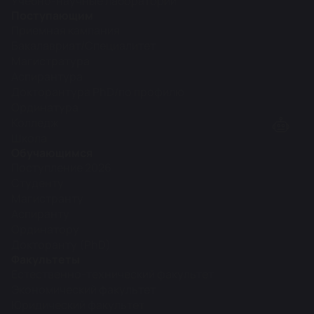
Учебно-научные лаборатории
Поступающим
Приемная кампания
Бакалавриат/Специалитет
Магистратура
Аспирантура
Докторантура PhD/по профилю
Ординатура
Колледж
Школа
Обучающимся
Поступление 2026
Студенту
Магистранту
Аспиранту
Ординатору
Докторанту (PhD)
Факультеты
Естественно-технический факультет
Экономический факультет
Юридический факультет