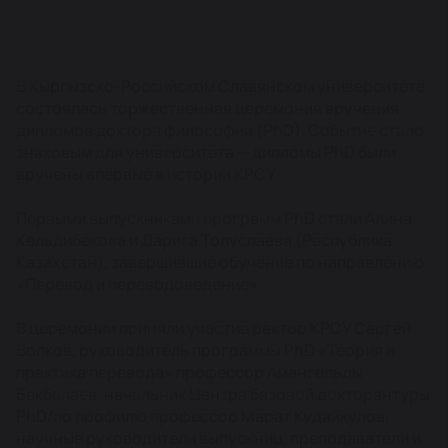
В Кыргызско-Российском Славянском университете
состоялась торжественная церемония вручения
дипломов доктора философии (PhD). Событие стало
знаковым для университета — дипломы PhD были
вручены впервые в истории КРСУ.
Первыми выпускниками программ PhD стали Алина
Кельдибекова и Дарига Толуспаева (Республика
Казахстан), завершившие обучение по направлению
«Перевод и переводоведение».
В церемонии приняли участие ректор КРСУ Сергей
Волков, руководитель программы PhD «Теория и
практика перевода» профессор Амангельды
Бекбалаев, начальник Центра базовой докторантуры
PhD/по профилю профессор Марат Кудайкулов,
научные руководители выпускниц, преподаватели и