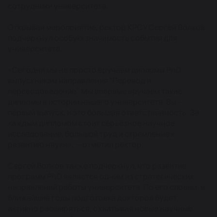
сотрудники университета.
Открывая мероприятие, ректор КРСУ Сергей Волков
подчеркнул особую значимость события для
университета.
«Сегодня мы не просто вручаем дипломы PhD
выпускникам направления “Перевод и
переводоведение”. Мы впервые вручаем такие
дипломы в истории нашего университета. Вы -
первый выпуск, и это большая ответственность. За
каждым дипломом стоит серьёзное научное
исследование, большой труд и стремление к
развитию науки», — отметил ректор.
Сергей Волков также подчеркнул, что развитие
программ PhD является одним из стратегических
направлений работы университета. По его словам, в
ближайшие годы подготовка докторов будет
активно расширяться, охватывая новые научные