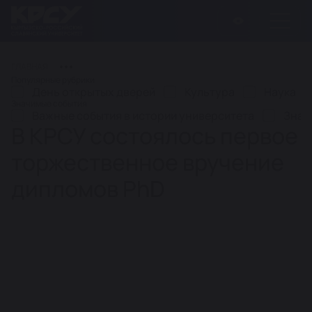
ГЛАВНАЯ
Популярные рубрики
День открытых дверей
Культура
Наука
Значимые события
Важные события в истории университета
Знач
В КРСУ состоялось первое
торжественное вручение
дипломов PhD