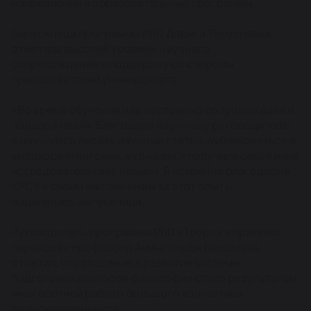
направления и образовательные программы.
Выпускница программы PhD Дарига Толуспаева
отметила высокий уровень научного
сопровождения и поддержку со стороны
преподавателей университета.
«Во время обучения нас постоянно сопровождали и
поддерживали. Благодаря научному руководителю
я научилась писать научные статьи, публиковаться в
высокорейтинговых журналах и получила серьёзные
исследовательские навыки. Я искренне благодарна
КРСУ и своим наставникам за этот опыт», —
поделилась выпускница.
Руководитель программы PhD «Теория и практика
перевода» профессор Амангельды Бекбалаев
отметил, что создание и развитие системы
подготовки докторов философии стало результатом
многолетней работы большого коллектива
единомышленников.