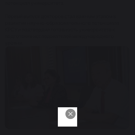
потенциал университета.
Первый выпуск докторов стал важным этапом в
развитии научно-образовательного потенциала
КРСУ и подтвердил готовность университета к
подготовке исследователей международного
уровня.