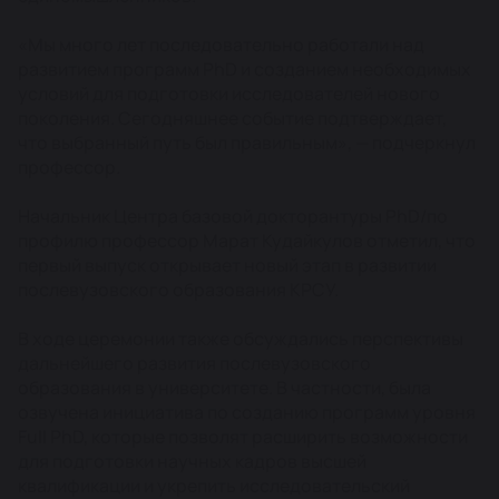
«Мы много лет последовательно работали над
развитием программ PhD и созданием необходимых
условий для подготовки исследователей нового
поколения. Сегодняшнее событие подтверждает,
что выбранный путь был правильным», — подчеркнул
профессор.
Начальник Центра базовой докторантуры PhD/по
профилю профессор Марат Кудайкулов отметил, что
первый выпуск открывает новый этап в развитии
послевузовского образования КРСУ.
В ходе церемонии также обсуждались перспективы
дальнейшего развития послевузовского
образования в университете. В частности, была
озвучена инициатива по созданию программ уровня
Full PhD, которые позволят расширить возможности
для подготовки научных кадров высшей
квалификации и укрепить исследовательский