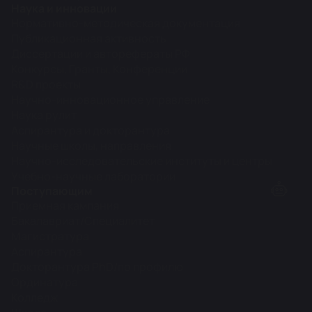
Наука и инновации
Нормативно-методическая документация
Публикационная активность
Диссертации и авторефераты РФ
Конкурсы, Гранты, Конференции
R&D проекты
Научно-инновационное управление
Наука рулит
Аспирантура и докторантура
Научные школы, направления
Научно-исследовательские институты и центры
Учебно-научные лаборатории
Поступающим
Приемная кампания
Бакалавриат/Специалитет
Магистратура
Аспирантура
Докторантура PhD/по профилю
Ординатура
Колледж