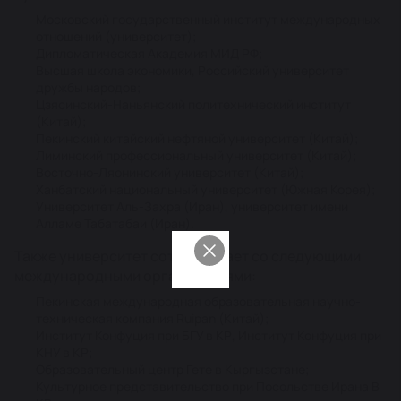
Московский государственный институт международных
отношений (университет);
Дипломатическая Академия МИД РФ;
Высшая школа экономики, Российский университет
дружбы народов;
Цзясинский-Наньянский политехнический институт
(Китай);
Пекинский китайский нефтяной университет (Китай);
Лиминский профессиональный университет (Китай);
Восточно-Ляонинский университет (Китай);
Ханбатский национальный университет (Южная Корея);
Университет Аль-Захра (Иран), университет имени
Алламе Табатабаи (Иран).
Также университет сотрудничает со следующими
международными организациями:
Пекинская международная образовательная научно-
техническая компания Ruipan (Китай);
Институт Конфуция при БГУ в КР, Институт Конфуция при
КНУ в КР;
Образовательный центр Гете в Кыргызстане;
Культурное представительство при Посольстве Ирана В