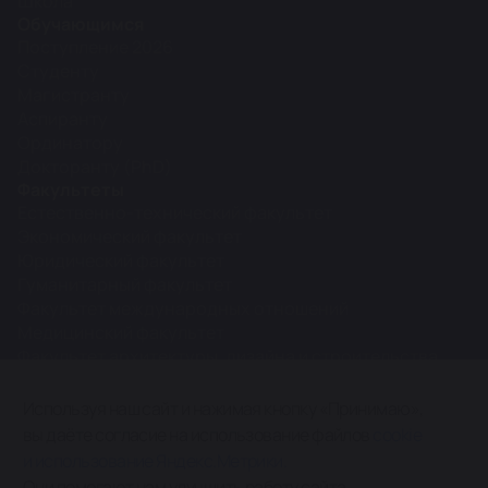
Школа
Обучающимся
Поступление 2026
Студенту
Магистранту
Аспиранту
Ординатору
Докторанту (PhD)
Факультеты
Естественно-технический факультет
Экономический факультет
Юридический факультет
Гуманитарный факультет
Факультет международных отношений
Медицинский факультет
Факультет архитектуры, дизайна и строительства
Межфакультетские кафедры
Используя наш сайт и нажимая кнопку «Принимаю»,
вы даёте согласие на использование файлов
cookie
0+
и использование Яндекс.Метрики.
Карта сайта
Они помогают нам улучшить работу сайта