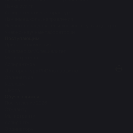
Наука рулит
Аспирантура и докторантура
Научные школы, направления
Научно-исследовательские институты и центры
Учебно-научные лаборатории
Поступающим
Приемная кампания
Бакалавриат/Специалитет
Магистратура
Аспирантура
Докторантура PhD/по профилю
Ординатура
Колледж
Школа
Обучающимся
Поступление 2026
Студенту
Магистранту
Аспиранту
Ординатору