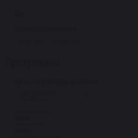
ВИ
Специальная дисциплина
42 мин. балл
60 макс. балл
Программы
Клиническая фармакология
Абитуриенту о
программе
Форма обучения
Очная
Длительность
2 года
Стоимость контракта