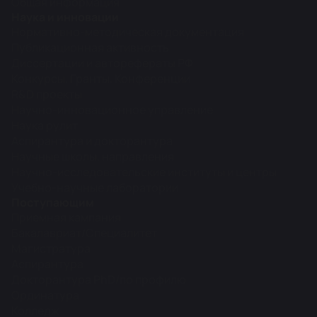
Общая информация
Наука и инновации
Нормативно-методическая документация
Публикационная активность
Диссертации и авторефераты РФ
Конкурсы, Гранты, Конференции
R&D проекты
Научно-инновационное управление
Наука рулит
Аспирантура и докторантура
Научные школы, направления
Научно-исследовательские институты и центры
Учебно-научные лаборатории
Поступающим
Приемная кампания
Бакалавриат/Специалитет
Магистратура
Аспирантура
Докторантура PhD/по профилю
Ординатура
Колледж