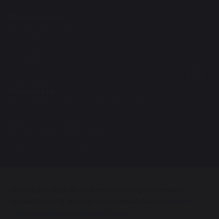
Школа
Обучающимся
Поступление 2026
Студенту
Магистранту
Аспиранту
Ординатору
Докторанту (PhD)
Факультеты
Естественно-технический факультет
Экономический факультет
Юридический факультет
Гуманитарный факультет
Факультет международных отношений
Медицинский факультет
Факультет архитектуры, дизайна и строительства
Межфакультетские кафедры
Используя наш сайт и нажимая кнопку «Принимаю»,
вы даёте согласие на использование файлов
cookie
0+
и использование Яндекс.Метрики.