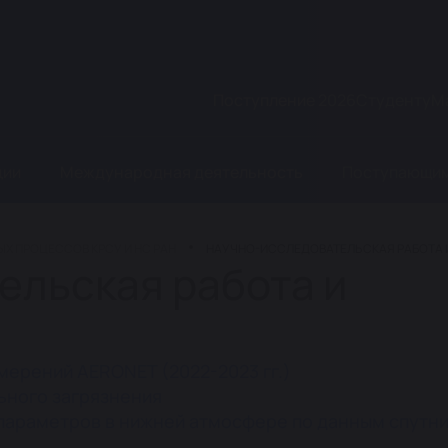
Поступление 2026
Студенту
М
ции
Международная деятельность
Поступающи
Х ПРОЦЕССОВ КРСУ И НС РАН
НАУЧНО-ИССЛЕДОВАТЕЛЬСКАЯ РАБОТА 
ельская работа и
ерений AERONET (2022-2023 гг.)
ьного загрязнения
араметров в нижней атмосфере по данным спутн