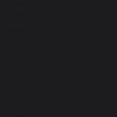
623
5612
Dusty days
8
5
2
0
2
2
10
10