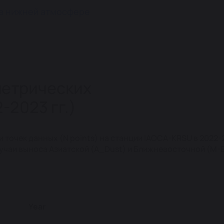
в нижней атмосфере
метрических
2023 гг.)
и точек данных (N points) на станции IAOCA-KRSU в 2022-2
случаи выноса Азиатской (A_Dust) и Ближневосточной (M-
Year