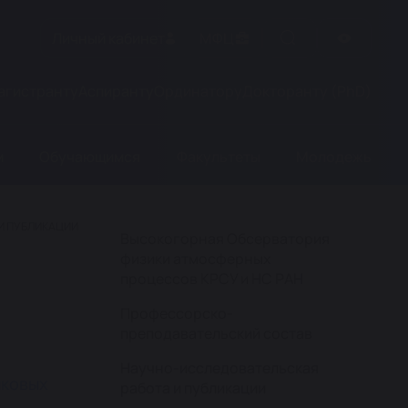
Личный кабинет
МФЦ
агистранту
Аспиранту
Ординатору
Докторанту (PhD)
м
Обучающимся
Факультеты
Молодежь
И ПУБЛИКАЦИИ
Высокогорная Обсерватория
физики атмосферных
процессов КРСУ и НС РАН
Профессорско-
преподавательский состав
Научно-исследовательская
иковых
работа и публикации