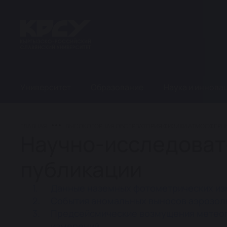
Университет
Образование
Наука и иннова
ГЛАВНАЯ
ВЫСОКОГОРНАЯ ОБСЕРВАТОРИЯ ФИЗИКИ АТМОСФЕРНЫ
Научно-исследоват
публикации
Данные наземных фотометрических изм
События аномальных выносов аэрозол
Предсейсмические возмущения метеоп
измерений