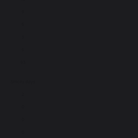
9
6
3
6
63
Smoky days
2
0
0
0