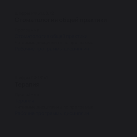
Шифры РФ 31.08.72
Стоматология общей практики
Программа
Стоматология общей практики
Читаемые дисциплины по программе
Рабочие программы дисциплин
Шифры РФ 18141
Терапия
Программа
Терапия
Читаемые дисциплины по программе
Рабочие программы дисциплин