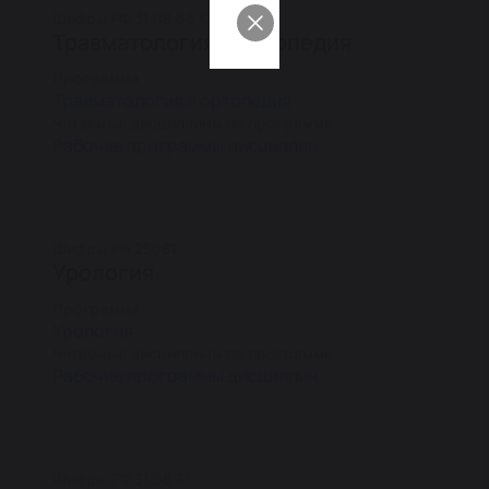
Шифры РФ 31.08.66 КР 3.1.8
Травматология и ортопедия
Программа
Травматология и ортопедия
Читаемые дисциплины по программе
Рабочие программы дисциплин
Шифры РФ 25081
Урология
Программа
Урология
Читаемые дисциплины по программе
Рабочие программы дисциплин
Шифры РФ 31.08.51