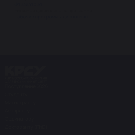
Фтизиатрия
Читаемые дисциплины по программе
Рабочие программы дисциплин
Поступление 2026
Студенту
Магистранту
Аспиранту
Ординатору
Докторанту (PhD)