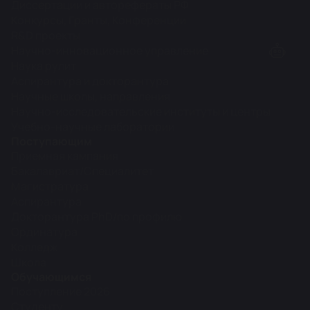
Диссертации и авторефераты РФ
Конкурсы, Гранты, Конференции
R&D проекты
Научно-инновационное управление
Наука рулит
Аспирантура и докторантура
Научные школы, направления
Научно-исследовательские институты и центры
Учебно-научные лаборатории
Поступающим
Приемная кампания
Бакалавриат/Специалитет
Магистратура
Аспирантура
Докторантура PhD/по профилю
Ординатура
Колледж
Школа
Обучающимся
Поступление 2026
Студенту