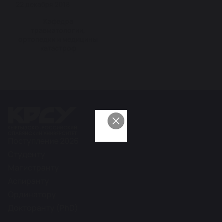
22 декабря 2018
Кафедра
травматологии,
ортопедии и медицины
катастроф
Поступление 2026
Студенту
Магистранту
Аспиранту
Ординатору
Докторанту (PhD)