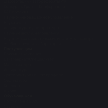
Диссертации и авторефераты РФ
Конкурсы, Гранты, Конференции
R&D проекты
Научно-инновационное управление
Наука рулит
Аспирантура и докторантура
Научные школы, направления
Научно-исследовательские институты и центры
Учебно-научные лаборатории
Поступающим
Приемная кампания
Бакалавриат/Специалитет
Магистратура
Аспирантура
Докторантура PhD/по профилю
Ординатура
Колледж
Школа
Обучающимся
Поступление 2026
Студенту