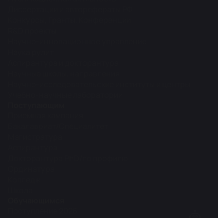
Диссертации и авторефераты РФ
Конкурсы, Гранты, Конференции
R&D проекты
Научно-инновационное управление
Наука рулит
Аспирантура и докторантура
Научные школы, направления
Научно-исследовательские институты и центры
Учебно-научные лаборатории
Поступающим
Приемная кампания
Бакалавриат/Специалитет
Магистратура
Аспирантура
Докторантура PhD/по профилю
Ординатура
Колледж
Школа
Обучающимся
Поступление 2026