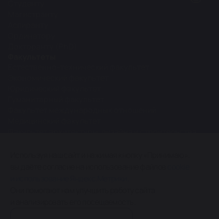
Студенту
Магистранту
Аспиранту
Ординатору
Докторанту (PhD)
Факультеты
Естественно-технический факультет
Экономический факультет
Юридический факультет
Гуманитарный факультет
Факультет международных отношений
Медицинский факультет
Факультет архитектуры, дизайна и строительства
Межфакультетские кафедры
Используя наш сайт и нажимая кнопку «Принимаю»,
вы даёте согласие на использование файлов
cookie
0+
и использование Яндекс.Метрики.
Карта сайта
Они помогают нам улучшить работу сайта
и анализировать его посещаемость.
МОО ВО “Кыргызско-Российский Славянский