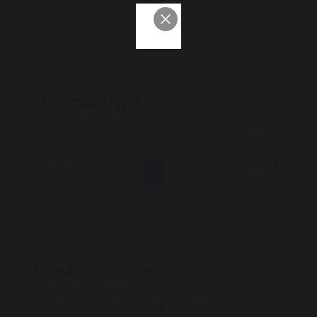
Докторантура
Расписание защит
Научные публикации
Научные публикации
(монографии,учебники, учебно-