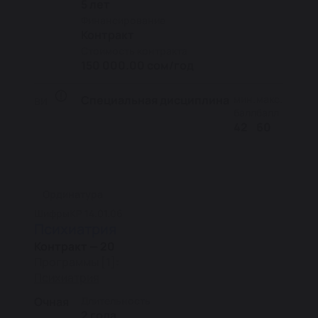
5 лет
Финансирование
Контракт
Стоимость контракта
150 000.00 сом/год
Специальная дисциплина
мин.
макс.
ВИ
балл
балл
42
60
Ординатура
Шифры
КР 14.01.06
Психиатрия
Контракт — 20
Программы [1]:
Психиатрия
Очная
Длительность
2 года