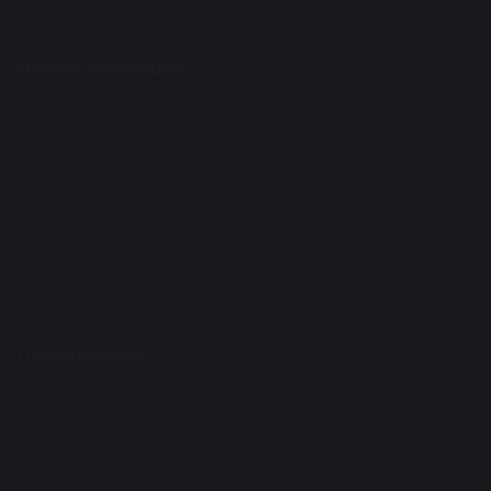
Образовательная деятельность
Общая информация
Наука и инновации
Нормативно-методическая документация
Публикационная активность
Диссертации и авторефераты РФ
Конкурсы, Гранты, Конференции
R&D проекты
Научно-инновационное управление
Наука рулит
Аспирантура и докторантура
Научные школы, направления
Научно-исследовательские институты и центры
Учебно-научные лаборатории
Поступающим
Приемная кампания
Бакалавриат/Специалитет
Магистратура
Аспирантура
Докторантура PhD/по профилю