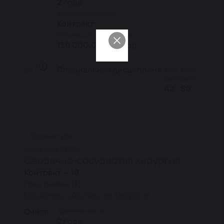
2 года
Финансирование
Контракт
Стоимость контракта
150 000.00 сом/год
Специальная дисциплина
мин.
макс.
ВИ
балл
балл
42
60
Ординатура
Шифры
РФ 23254
Сердечно-сосудистая хирургия
Контракт — 10
Программы [1]:
Сердечно-сосудистая хирургия
Очная
Длительность
2 года