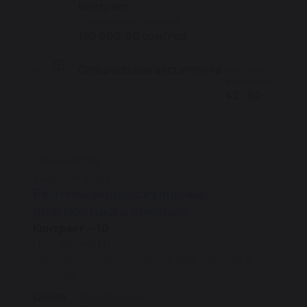
Контракт
Стоимость контракта
150 000.00 сом/год
Специальная дисциплина
мин.
макс.
ВИ
балл
балл
42
60
Ординатура
Шифры
РФ 22889
Рентгенэндоваскулярные
диагностика и лечение
Контракт — 10
Программы [1]:
Рентгенэндоваскулярные диагностика и
лечение
Очная
Длительность