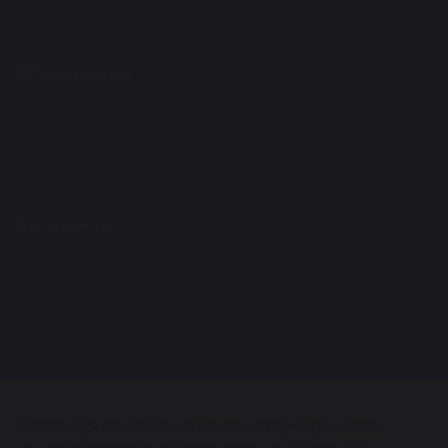
Ординатура
Колледж
Школа
Обучающимся
Поступление 2026
Студенту
Магистранту
Аспиранту
Ординатору
Докторанту (PhD)
Факультеты
Естественно-технический факультет
Экономический факультет
Юридический факультет
Гуманитарный факультет
Факультет международных отношений
Медицинский факультет
Факультет архитектуры, дизайна и строительства
Межфакультетские кафедры
Используя наш сайт и нажимая кнопку «Принимаю»,