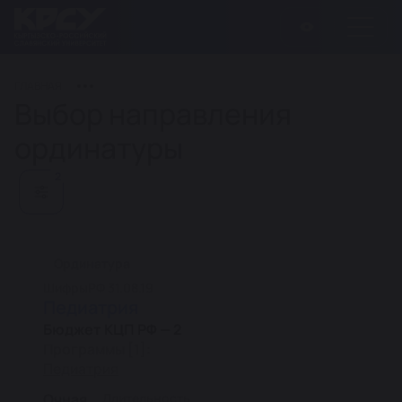
ГЛАВНАЯ
Выбор направления
ординатуры
2
Ординатура
Шифры
РФ 31.08.19
Педиатрия
Бюджет КЦП РФ — 2
Программы [1]:
Педиатрия
Очная
Длительность