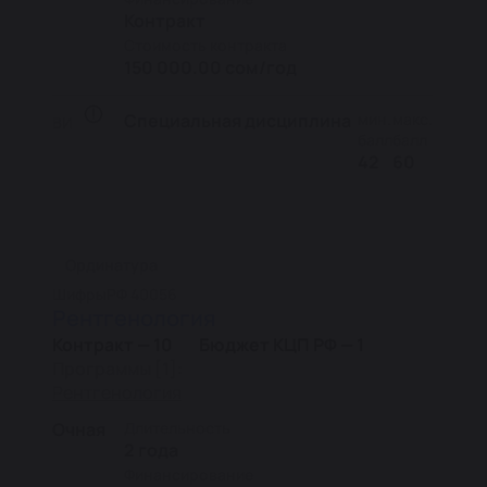
Контракт
Стоимость контракта
150 000.00 сом/год
Специальная дисциплина
мин.
макс.
ВИ
балл
балл
42
60
Ординатура
Шифры
РФ 40056
Рентгенология
Контракт — 10
Бюджет КЦП РФ — 1
Программы [1]:
Рентгенология
Очная
Длительность
2 года
Финансирование