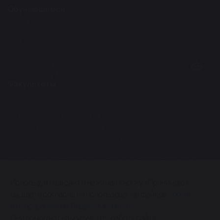
Обучающимся
Поступление 2026
Студенту
Магистранту
Аспиранту
Ординатору
Докторанту (PhD)
Факультеты
Естественно-технический факультет
Экономический факультет
Юридический факультет
Гуманитарный факультет
Факультет международных отношений
Медицинский факультет
Факультет архитектуры, дизайна и строительства
Межфакультетские кафедры
Используя наш сайт и нажимая кнопку «Принимаю»,
вы даёте согласие на использование файлов
cookie
0+
и использование Яндекс.Метрики.
Карта сайта
Они помогают нам улучшить работу сайта