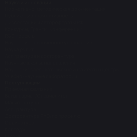
Наука и инновации
Нормативно-методическая документация
Публикационная активность
Диссертации и авторефераты РФ
Конкурсы, Гранты, Конференции
R&D проекты
Научно-инновационное управление
Наука рулит
Аспирантура и докторантура
Научные школы, направления
Научно-исследовательские институты и центры
Учебно-научные лаборатории
Поступающим
Приемная кампания
Бакалавриат/Специалитет
Магистратура
Аспирантура
Докторантура PhD/по профилю
Ординатура
Колледж
Школа