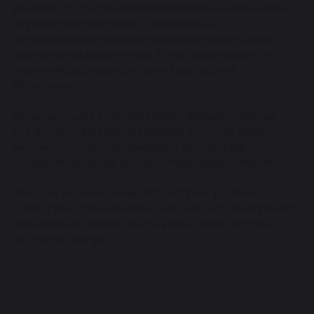
фондом DFC Кыргызской Республики и направлены
на развитие спортивного движения и
популяризацию здорового образа жизни среди
медицинских работников. Фонд также является
членом Ассоциации футзала Кыргызской
Республики.
Игры проходят в городе Манас. Формат турнира —
4+1. В стартовом матче команда КРСУ сыграла
вничью — 2:2 против команды «Дентал Мир»,
сохранив шансы на выход в следующую стадию.
Впереди у команды ещё пять встреч группового
этапа. При успешном результате по итогам игрового
дня команда сможет выйти в плей-офф, который
состоится завтра.
Спорт