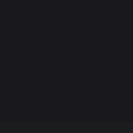
Докторантура PhD/по профилю
Ординатура
Колледж
Школа
Обучающимся
Поступление 2026
Студенту
Магистранту
Аспиранту
Ординатору
Докторанту (PhD)
Факультеты
Естественно-технический факультет
Экономический факультет
Юридический факультет
Гуманитарный факультет
Факультет международных отношений
Медицинский факультет
Факультет архитектуры, дизайна и строительства
Межфакультетские кафедры