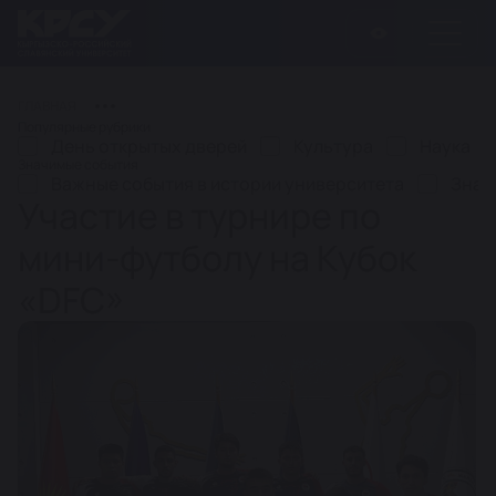
ГЛАВНАЯ
Популярные рубрики
День открытых дверей
Культура
Наука
Значимые события
Важные события в истории университета
Знач
Участие в турнире по
мини-футболу на Кубок
«DFC»