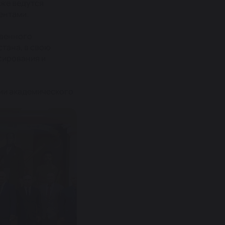
уже ведутся
ентами.
твенного
стана, в свою
сирования и
ии академического