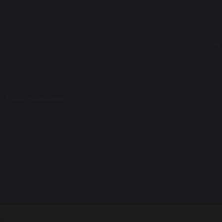
Диссертации и авторефераты РФ
М
Конкурсы, Гранты, Конференции
А
R&D проекты
О
Научно-инновационное управление
Д
Ф
Наука рулит
Е
Аспирантура и докторантура
Э
Научные школы, направления
Ю
Научно-исследовательские институты и центры
Г
Учебно-научные лаборатории
Ф
Поступающим
Приемная кампания
М
Бакалавриат/Специалитет
Ф
Магистратура
М
Аспирантура
Докторантура PhD/по профилю
Ординатура
Колледж
Школа