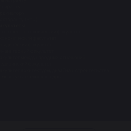
агистранту
спиранту
рдинатору
окторанту (PhD)
акультеты
стественно-технический факультет
кономический факультет
ридический факультет
уманитарный факультет
акультет международных отношений
едицинский факультет
акультет архитектуры, дизайна и строительства
ежфакультетские кафедры