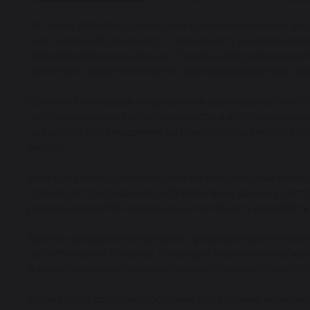
На полях XVII Международного экономического фор
Кыргызско-Российского Славянского университета 
Рифкатом Миннихановым. Стороны обсудили развит
проекты в области экологии, материаловедения, ц
Одним из ключевых направлений взаимодействия ст
построением карт загрязненности и использование
предполагает внедрение автоматизированного кон
рисков.
Второй проект ориентирован на комплексный монит
Планируется создание цифровой базы данных состо
рекомендаций по снижению негативного воздейств
Третье направление связано с разработкой интелл
логистических потоков. Речь идет о математическ
и использовании технологий искусственного интел
Кроме того, стороны обсудили проведение независ