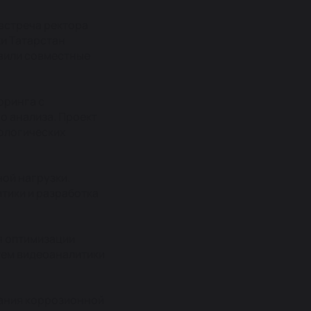
встреча ректора
и Татарстан
вили совместные
оринга с
о анализа. Проект
ологических
ой нагрузки.
тики и разработка
я оптимизации
тем видеоаналитики
тания коррозионной