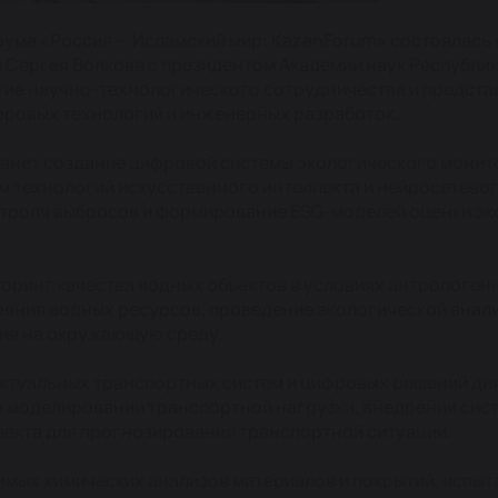
ума «Россия — Исламский мир: KazanForum» состоялась 
Сергея Волкова с президентом Академии наук Республик
ие научно-технологического сотрудничества и предста
ифровых технологий и инженерных разработок.
анет создание цифровой системы экологического монит
м технологий искусственного интеллекта и нейросетевог
троля выбросов и формирование ESG-моделей оценки эк
оринг качества водных объектов в условиях антропогенн
яния водных ресурсов, проведение экологической анали
ия на окружающую среду.
ектуальных транспортных систем и цифровых решений дл
ом моделировании транспортной нагрузки, внедрении сис
лекта для прогнозирования транспортной ситуации.
имых химических анализов материалов и покрытий, испы