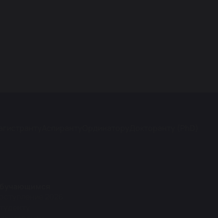
агистранту
Аспиранту
Ординатору
Докторанту (PhD)
бучающимся
оступление 2026
туденту