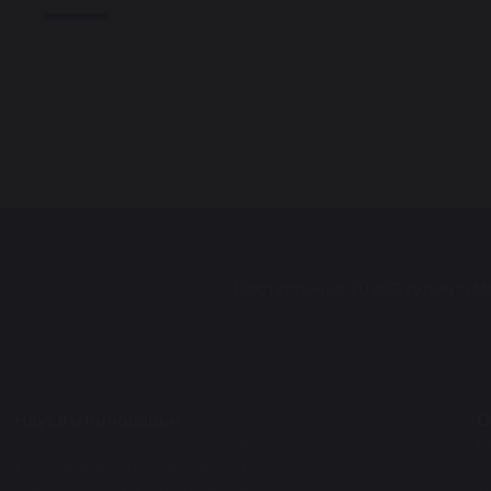
Поступление 2026
Студенту
М
Наука и инновации
О
Нормативно-методическая документация
П
Публикационная активность
С