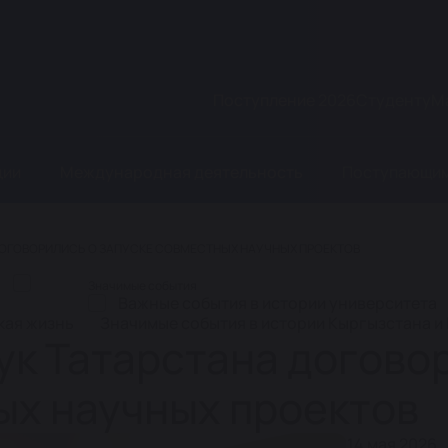
Поступление 2026
Студенту
М
ции
Международная деятельность
Поступающи
ДОГОВОРИЛИСЬ О ЗАПУСКЕ СОВМЕСТНЫХ НАУЧНЫХ ПРОЕКТОВ
а
Значимые события
Важные события в истории университета
кая жизнь
Значимые события в истории Кыргызстана и
ук Татарстана догово
ых научных проектов
14 мая 2026