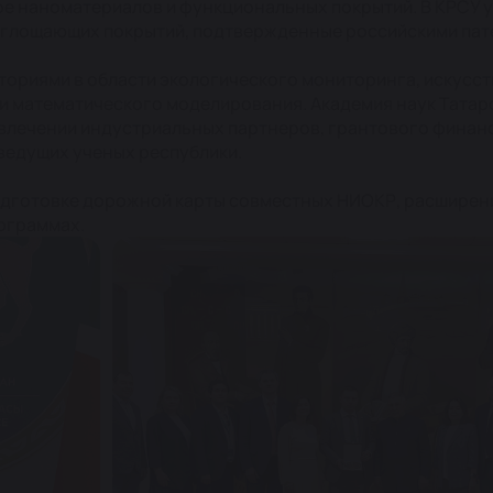
ре наноматериалов и функциональных покрытий. В КРСУ 
оглощающих покрытий, подтвержденные российскими пат
ториями в области экологического мониторинга, искусс
 и математического моделирования. Академия наук Татар
ивлечении индустриальных партнеров, грантового финан
ведущих ученых республики.
подготовке дорожной карты совместных НИОКР, расширен
рограммах.