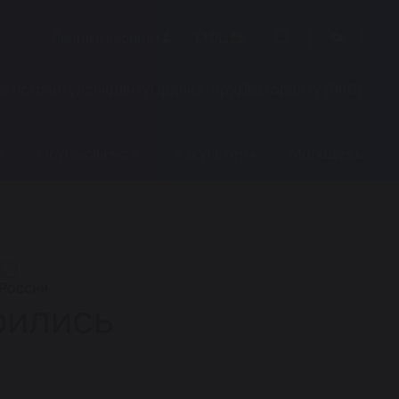
Личный кабинет
МФЦ
агистранту
Аспиранту
Ординатору
Докторанту (PhD)
м
Обучающимся
Факультеты
Молодежь
 России
рились